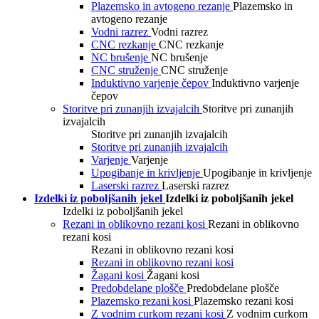
Plazemsko in avtogeno rezanje
Plazemsko in
avtogeno rezanje
Vodni razrez
Vodni razrez
CNC rezkanje
CNC rezkanje
NC brušenje
NC brušenje
CNC struženje
CNC struženje
Induktivno varjenje čepov
Induktivno varjenje
čepov
Storitve pri zunanjih izvajalcih
Storitve pri zunanjih
izvajalcih
Storitve pri zunanjih izvajalcih
Storitve pri zunanjih izvajalcih
Varjenje
Varjenje
Upogibanje in krivljenje
Upogibanje in krivljenje
Laserski razrez
Laserski razrez
Izdelki iz poboljšanih jekel
Izdelki iz poboljšanih jekel
Izdelki iz poboljšanih jekel
Rezani in oblikovno rezani kosi
Rezani in oblikovno
rezani kosi
Rezani in oblikovno rezani kosi
Rezani in oblikovno rezani kosi
Žagani kosi
Žagani kosi
Predobdelane plošče
Predobdelane plošče
Plazemsko rezani kosi
Plazemsko rezani kosi
Z vodnim curkom rezani kosi
Z vodnim curkom