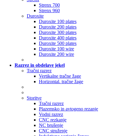
Strenx 700
Strenx 960
Duroxite
Duroxite 100 plates
Duroxite 200 plates
Duroxite 300 plates
Duroxite 400 plates
Duroxite 500 plates
Duroxite 100 wire
Duroxite 200 wire
Razrez in obdelave jekel
Tračni razrez
Vertikalne tračne žage
Horizontal. tračne žage
Storitve
Tračni razrez
Plazemsko in avtogeno rezanje
Vodni razrez
CNC rezkanje
NC brušenje
CNC struženje