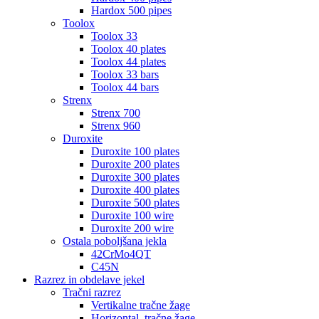
Hardox 500 pipes
Toolox
Toolox 33
Toolox 40 plates
Toolox 44 plates
Toolox 33 bars
Toolox 44 bars
Strenx
Strenx 700
Strenx 960
Duroxite
Duroxite 100 plates
Duroxite 200 plates
Duroxite 300 plates
Duroxite 400 plates
Duroxite 500 plates
Duroxite 100 wire
Duroxite 200 wire
Ostala poboljšana jekla
42CrMo4QT
C45N
Razrez in obdelave jekel
Tračni razrez
Vertikalne tračne žage
Horizontal. tračne žage