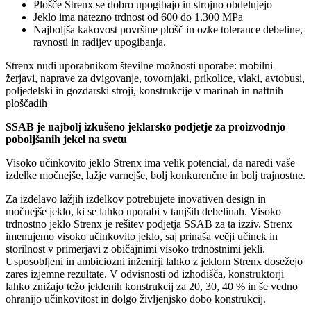
Plošče Strenx se dobro upogibajo in strojno obdelujejo
Jeklo ima natezno trdnost od 600 do 1.300 MPa
Najboljša kakovost površine plošč in ozke tolerance debeline,
ravnosti in radijev upogibanja.
Strenx nudi uporabnikom številne možnosti uporabe: mobilni
žerjavi, naprave za dvigovanje, tovornjaki, prikolice, vlaki, avtobusi,
poljedelski in gozdarski stroji, konstrukcije v marinah in naftnih
ploščadih
SSAB je najbolj izkušeno jeklarsko podjetje za proizvodnjo
poboljšanih jekel na svetu
Visoko učinkovito jeklo Strenx ima velik potencial, da naredi vaše
izdelke močnejše, lažje varnejše, bolj konkurenčne in bolj trajnostne.
Za izdelavo lažjih izdelkov potrebujete inovativen design in
močnejše jeklo, ki se lahko uporabi v tanjših debelinah. Visoko
trdnostno jeklo Strenx je rešitev podjetja SSAB za ta izziv. Strenx
imenujemo visoko učinkovito jeklo, saj prinaša večji učinek in
storilnost v primerjavi z običajnimi visoko trdnostnimi jekli.
Usposobljeni in ambiciozni inženirji lahko z jeklom Strenx dosežejo
zares izjemne rezultate. V odvisnosti od izhodišča, konstruktorji
lahko znižajo težo jeklenih konstrukcij za 20, 30, 40 % in še vedno
ohranijo učinkovitost in dolgo življenjsko dobo konstrukcij.