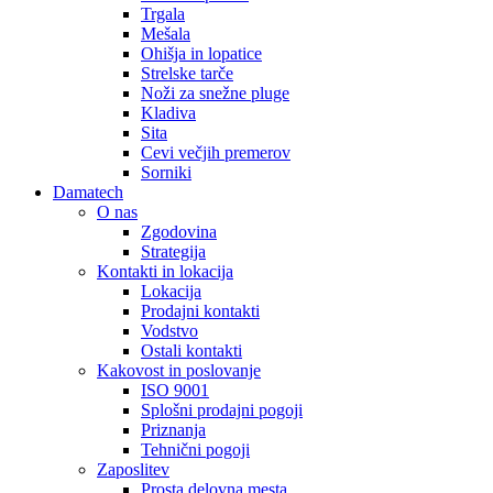
Trgala
Mešala
Ohišja in lopatice
Strelske tarče
Noži za snežne pluge
Kladiva
Sita
Cevi večjih premerov
Sorniki
Damatech
O nas
Zgodovina
Strategija
Kontakti in lokacija
Lokacija
Prodajni kontakti
Vodstvo
Ostali kontakti
Kakovost in poslovanje
ISO 9001
Splošni prodajni pogoji
Priznanja
Tehnični pogoji
Zaposlitev
Prosta delovna mesta