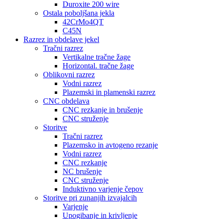
Duroxite 200 wire
Ostala poboljšana jekla
42CrMo4QT
C45N
Razrez in obdelave jekel
Tračni razrez
Vertikalne tračne žage
Horizontal. tračne žage
Oblikovni razrez
Vodni razrez
Plazemski in plamenski razrez
CNC obdelava
CNC rezkanje in brušenje
CNC struženje
Storitve
Tračni razrez
Plazemsko in avtogeno rezanje
Vodni razrez
CNC rezkanje
NC brušenje
CNC struženje
Induktivno varjenje čepov
Storitve pri zunanjih izvajalcih
Varjenje
Upogibanje in krivljenje