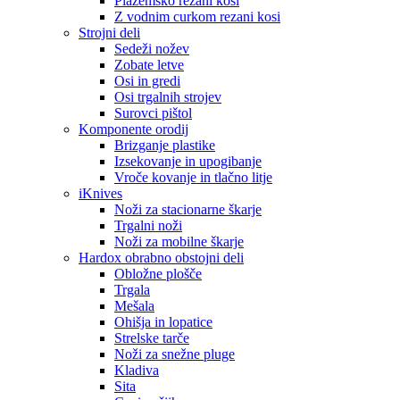
Plazemsko rezani kosi
Z vodnim curkom rezani kosi
Strojni deli
Sedeži nožev
Zobate letve
Osi in gredi
Osi trgalnih strojev
Surovci pištol
Komponente orodij
Brizganje plastike
Izsekovanje in upogibanje
Vroče kovanje in tlačno litje
iKnives
Noži za stacionarne škarje
Trgalni noži
Noži za mobilne škarje
Hardox obrabno obstojni deli
Obložne plošče
Trgala
Mešala
Ohišja in lopatice
Strelske tarče
Noži za snežne pluge
Kladiva
Sita