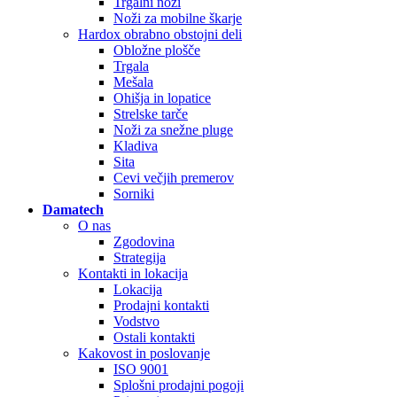
Trgalni noži
Noži za mobilne škarje
Hardox obrabno obstojni deli
Obložne plošče
Trgala
Mešala
Ohišja in lopatice
Strelske tarče
Noži za snežne pluge
Kladiva
Sita
Cevi večjih premerov
Sorniki
Damatech
O nas
Zgodovina
Strategija
Kontakti in lokacija
Lokacija
Prodajni kontakti
Vodstvo
Ostali kontakti
Kakovost in poslovanje
ISO 9001
Splošni prodajni pogoji