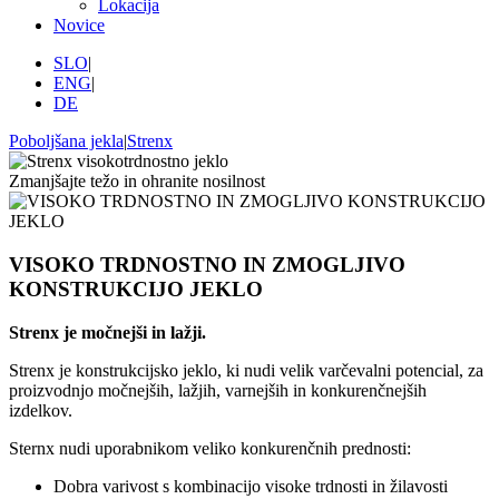
Lokacija
Novice
SLO
|
ENG
|
DE
Poboljšana jekla
|
Strenx
Zmanjšajte težo in ohranite nosilnost
VISOKO TRDNOSTNO IN ZMOGLJIVO
KONSTRUKCIJO JEKLO
Strenx je močnejši in lažji.
Strenx je konstrukcijsko jeklo, ki nudi velik varčevalni potencial, za
proizvodnjo močnejših, lažjih, varnejših in konkurenčnejših
izdelkov.
Sternx nudi uporabnikom veliko konkurenčnih prednosti:
Dobra varivost s kombinacijo visoke trdnosti in žilavosti