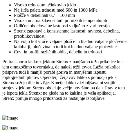
Visoko trdnostno učinkovito jeklo
Najširša paleta trdnosti med 600 in 1300 MPa
Plošče v debelinah 0,7 – 160 mm
Visoka udarna žilavost tudi pri nizkih temperaturah
Odlične obdelovalne lastnosti vključno z varljivostjo
Strenx zagotavlja konsistentne lastnosti: ravnost, debelina,
preoblikovalnost
Na voljo kot vroče valjane plošče in hladno valjane pločevine,
kolobarji, pločevina in tudi kot hladno valjane pločevine
Cevi in profili različnih oblik, debelin in trdnosti
Pri transportu lahko z jeklom Strenx zmanjšamo težo prikolice in s
tem omogočimo tovornjaku, da naloži težji tovor. Lažja prikolica
prispeva tudi k manjši porabi goriva in manjšemu izpustu
toplogrednih plinov. Operaterji žerjavov lahko s pomočjo jekla
Strenx sežejo dlje in višje. Kmetje lahko z izboljšavami svojih
strojev z jeklom Strenx obdelajo večjo površino na dan. Prav v tem
je lepota jekla Strenx: ne glede na to kakšna je vaša aplikacija,
Strenx ponuja mnogo priložnosti za nadaljnje izboljšave.