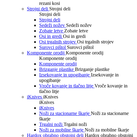
rezani kosi
Strojni deli
Strojni deli
Strojni deli
Strojni deli
Sedeži nožev
Sedeži nožev
Zobate letve
Zobate letve
Osi in gredi
Osi in gredi
Osi trgalnih strojev
Osi trgalnih strojev
Surovci pištol
Surovci pištol
Komponente orodij
Komponente orodij
Komponente orodij
Komponente orodij
Brizganje plastike
Brizganje plastike
Izsekovanje in upogibanje
Izsekovanje in
upogibanje
Vroče kovanje in tlačno litje
Vroče kovanje in
tlačno litje
iKnives
iKnives
iKnives
iKnives
Noži za stacionarne škarje
Noži za stacionarne
škarje
Trgalni noži
Trgalni noži
Noži za mobilne škarje
Noži za mobilne škarje
Hardox obrabno obstojni deli
Hardox obrabno obstojni