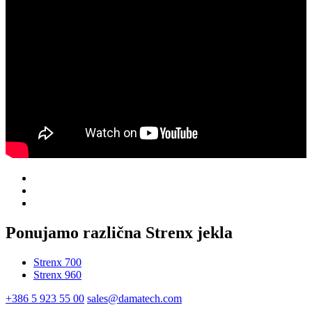
Ponujamo različna Strenx jekla
Strenx 700
Strenx 960
+386 5 923 55 00
sales@damatech.com