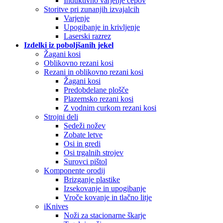
Induktivno varjenje čepov
Storitve pri zunanjih izvajalcih
Varjenje
Upogibanje in krivljenje
Laserski razrez
Izdelki iz poboljšanih jekel
Žagani kosi
Oblikovno rezani kosi
Rezani in oblikovno rezani kosi
Žagani kosi
Predobdelane plošče
Plazemsko rezani kosi
Z vodnim curkom rezani kosi
Strojni deli
Sedeži nožev
Zobate letve
Osi in gredi
Osi trgalnih strojev
Surovci pištol
Komponente orodij
Brizganje plastike
Izsekovanje in upogibanje
Vroče kovanje in tlačno litje
iKnives
Noži za stacionarne škarje