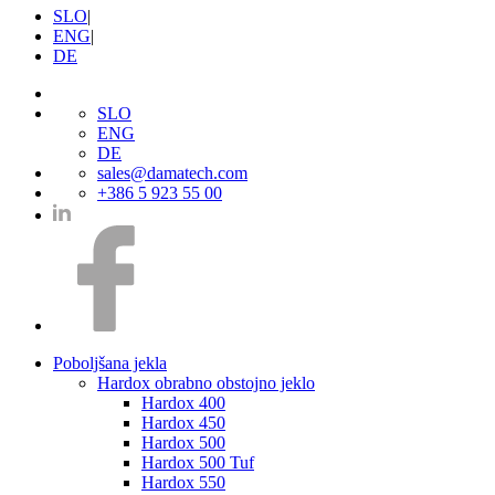
SLO
|
ENG
|
DE
SLO
ENG
DE
sales@damatech.com
+386 5 923 55 00
Poboljšana jekla
Hardox obrabno obstojno jeklo
Hardox 400
Hardox 450
Hardox 500
Hardox 500 Tuf
Hardox 550