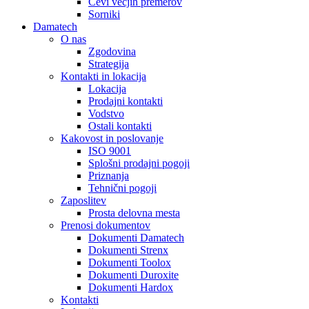
Cevi večjih premerov
Sorniki
Damatech
O nas
Zgodovina
Strategija
Kontakti in lokacija
Lokacija
Prodajni kontakti
Vodstvo
Ostali kontakti
Kakovost in poslovanje
ISO 9001
Splošni prodajni pogoji
Priznanja
Tehnični pogoji
Zaposlitev
Prosta delovna mesta
Prenosi dokumentov
Dokumenti Damatech
Dokumenti Strenx
Dokumenti Toolox
Dokumenti Duroxite
Dokumenti Hardox
Kontakti