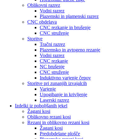
Oblikovni razrez
Vodni razrez
Plazemski in plamenski razrez
CNC obdelava
CNC rezkanje in brušenje
CNC struženje
Storitve
Tračni razrez
Plazemsko in avtogeno rezanje
Vodni razrez
CNC rezkanje
NC brušenje
CNC struženje
Induktivno varjenje čepov
Storitve pri zunanjih izvajalcih
Varjenje
Upogibanje in krivljenje
Laserski razrez
Izdelki iz poboljšanih jekel
Žagani kosi
Oblikovno rezani kosi
Rezani in oblikovno rezani kosi
Žagani kosi
Predobdelane plošče