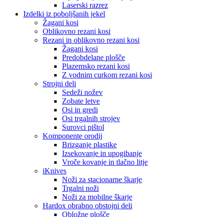
Laserski razrez
Izdelki iz poboljšanih jekel
Žagani kosi
Oblikovno rezani kosi
Rezani in oblikovno rezani kosi
Žagani kosi
Predobdelane plošče
Plazemsko rezani kosi
Z vodnim curkom rezani kosi
Strojni deli
Sedeži nožev
Zobate letve
Osi in gredi
Osi trgalnih strojev
Surovci pištol
Komponente orodij
Brizganje plastike
Izsekovanje in upogibanje
Vroče kovanje in tlačno litje
iKnives
Noži za stacionarne škarje
Trgalni noži
Noži za mobilne škarje
Hardox obrabno obstojni deli
Obložne plošče