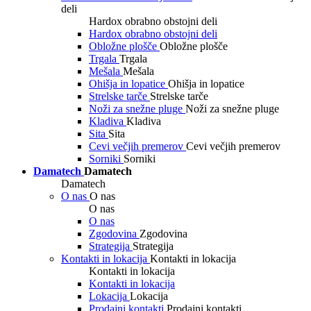
deli
Hardox obrabno obstojni deli
Hardox obrabno obstojni deli
Obložne plošče
Obložne plošče
Trgala
Trgala
Mešala
Mešala
Ohišja in lopatice
Ohišja in lopatice
Strelske tarče
Strelske tarče
Noži za snežne pluge
Noži za snežne pluge
Kladiva
Kladiva
Sita
Sita
Cevi večjih premerov
Cevi večjih premerov
Sorniki
Sorniki
Damatech
Damatech
Damatech
O nas
O nas
O nas
O nas
Zgodovina
Zgodovina
Strategija
Strategija
Kontakti in lokacija
Kontakti in lokacija
Kontakti in lokacija
Kontakti in lokacija
Lokacija
Lokacija
Prodajni kontakti
Prodajni kontakti