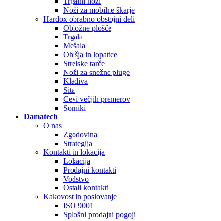
Trgalni noži
Noži za mobilne škarje
Hardox obrabno obstojni deli
Obložne plošče
Trgala
Mešala
Ohišja in lopatice
Strelske tarče
Noži za snežne pluge
Kladiva
Sita
Cevi večjih premerov
Sorniki
Damatech
O nas
Zgodovina
Strategija
Kontakti in lokacija
Lokacija
Prodajni kontakti
Vodstvo
Ostali kontakti
Kakovost in poslovanje
ISO 9001
Splošni prodajni pogoji