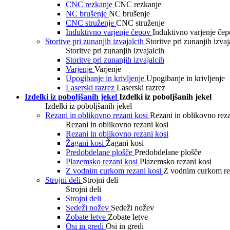
CNC rezkanje
CNC rezkanje
NC brušenje
NC brušenje
CNC struženje
CNC struženje
Induktivno varjenje čepov
Induktivno varjenje če
Storitve pri zunanjih izvajalcih
Storitve pri zunanjih izvaj
Storitve pri zunanjih izvajalcih
Storitve pri zunanjih izvajalcih
Varjenje
Varjenje
Upogibanje in krivljenje
Upogibanje in krivljenje
Laserski razrez
Laserski razrez
Izdelki iz poboljšanih jekel
Izdelki iz poboljšanih jekel
Izdelki iz poboljšanih jekel
Rezani in oblikovno rezani kosi
Rezani in oblikovno reza
Rezani in oblikovno rezani kosi
Rezani in oblikovno rezani kosi
Žagani kosi
Žagani kosi
Predobdelane plošče
Predobdelane plošče
Plazemsko rezani kosi
Plazemsko rezani kosi
Z vodnim curkom rezani kosi
Z vodnim curkom re
Strojni deli
Strojni deli
Strojni deli
Strojni deli
Sedeži nožev
Sedeži nožev
Zobate letve
Zobate letve
Osi in gredi
Osi in gredi