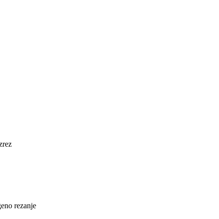
zrez
geno rezanje