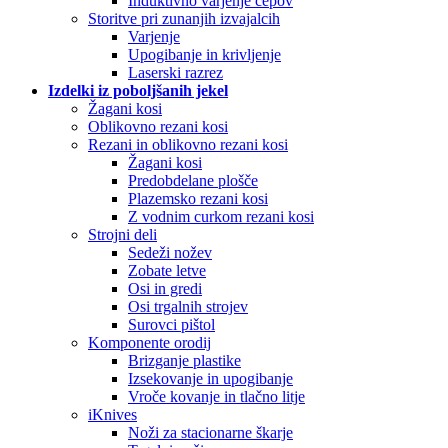
Induktivno varjenje čepov
Storitve pri zunanjih izvajalcih
Varjenje
Upogibanje in krivljenje
Laserski razrez
Izdelki iz poboljšanih jekel
Žagani kosi
Oblikovno rezani kosi
Rezani in oblikovno rezani kosi
Žagani kosi
Predobdelane plošče
Plazemsko rezani kosi
Z vodnim curkom rezani kosi
Strojni deli
Sedeži nožev
Zobate letve
Osi in gredi
Osi trgalnih strojev
Surovci pištol
Komponente orodij
Brizganje plastike
Izsekovanje in upogibanje
Vroče kovanje in tlačno litje
iKnives
Noži za stacionarne škarje