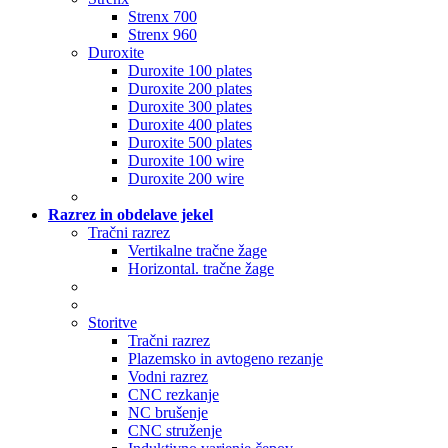
Strenx 700
Strenx 960
Duroxite
Duroxite 100 plates
Duroxite 200 plates
Duroxite 300 plates
Duroxite 400 plates
Duroxite 500 plates
Duroxite 100 wire
Duroxite 200 wire
Razrez in obdelave jekel
Tračni razrez
Vertikalne tračne žage
Horizontal. tračne žage
Storitve
Tračni razrez
Plazemsko in avtogeno rezanje
Vodni razrez
CNC rezkanje
NC brušenje
CNC struženje