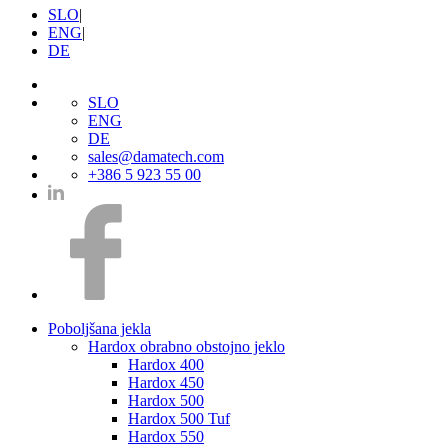
SLO
|
ENG
|
DE
SLO
ENG
DE
sales@damatech.com
+386 5 923 55 00
Poboljšana jekla
Hardox obrabno obstojno jeklo
Hardox 400
Hardox 450
Hardox 500
Hardox 500 Tuf
Hardox 550