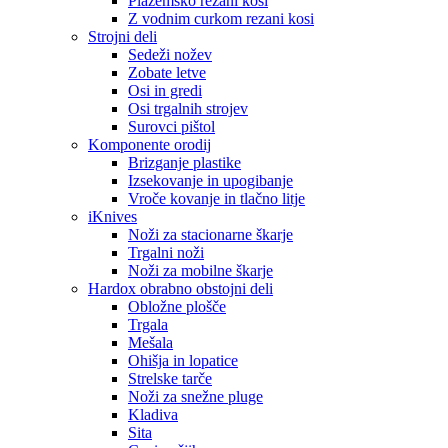
Plazemsko rezani kosi
Z vodnim curkom rezani kosi
Strojni deli
Sedeži nožev
Zobate letve
Osi in gredi
Osi trgalnih strojev
Surovci pištol
Komponente orodij
Brizganje plastike
Izsekovanje in upogibanje
Vroče kovanje in tlačno litje
iKnives
Noži za stacionarne škarje
Trgalni noži
Noži za mobilne škarje
Hardox obrabno obstojni deli
Obložne plošče
Trgala
Mešala
Ohišja in lopatice
Strelske tarče
Noži za snežne pluge
Kladiva
Sita