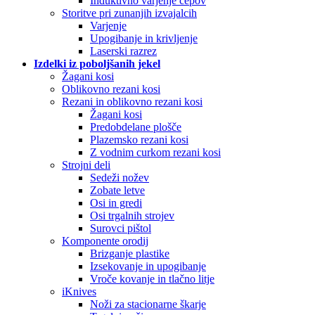
Induktivno varjenje čepov
Storitve pri zunanjih izvajalcih
Varjenje
Upogibanje in krivljenje
Laserski razrez
Izdelki iz poboljšanih jekel
Žagani kosi
Oblikovno rezani kosi
Rezani in oblikovno rezani kosi
Žagani kosi
Predobdelane plošče
Plazemsko rezani kosi
Z vodnim curkom rezani kosi
Strojni deli
Sedeži nožev
Zobate letve
Osi in gredi
Osi trgalnih strojev
Surovci pištol
Komponente orodij
Brizganje plastike
Izsekovanje in upogibanje
Vroče kovanje in tlačno litje
iKnives
Noži za stacionarne škarje