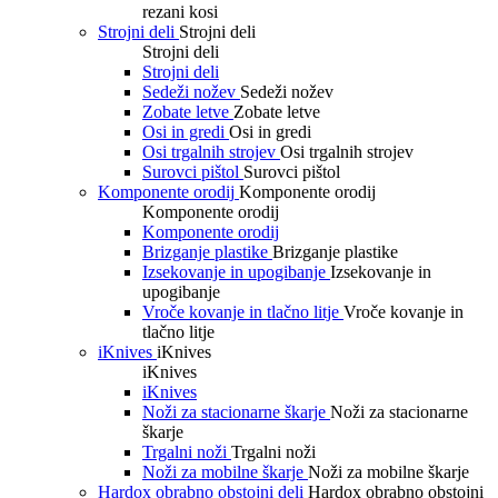
rezani kosi
Strojni deli
Strojni deli
Strojni deli
Strojni deli
Sedeži nožev
Sedeži nožev
Zobate letve
Zobate letve
Osi in gredi
Osi in gredi
Osi trgalnih strojev
Osi trgalnih strojev
Surovci pištol
Surovci pištol
Komponente orodij
Komponente orodij
Komponente orodij
Komponente orodij
Brizganje plastike
Brizganje plastike
Izsekovanje in upogibanje
Izsekovanje in
upogibanje
Vroče kovanje in tlačno litje
Vroče kovanje in
tlačno litje
iKnives
iKnives
iKnives
iKnives
Noži za stacionarne škarje
Noži za stacionarne
škarje
Trgalni noži
Trgalni noži
Noži za mobilne škarje
Noži za mobilne škarje
Hardox obrabno obstojni deli
Hardox obrabno obstojni