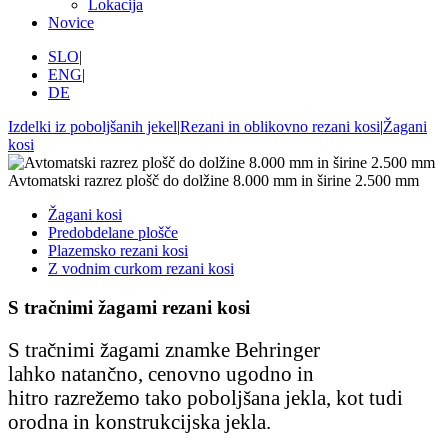
Lokacija
Novice
SLO
|
ENG
|
DE
Izdelki iz poboljšanih jekel
|
Rezani in oblikovno rezani kosi
|
Žagani
kosi
Avtomatski razrez plošč do dolžine 8.000 mm in širine 2.500 mm
Žagani kosi
Predobdelane plošče
Plazemsko rezani kosi
Z vodnim curkom rezani kosi
S tračnimi žagami rezani kosi
S tračnimi žagami znamke Behringer
lahko
natančno, cenovno ugodno in
hitro razrežemo tako poboljšana jekla, kot tudi
orodna in konstrukcijska jekla.