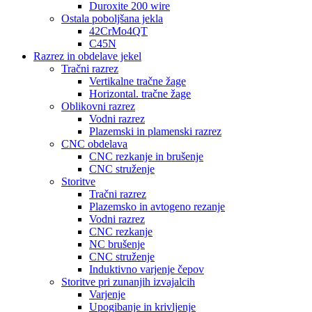
Duroxite 200 wire
Ostala poboljšana jekla
42CrMo4QT
C45N
Razrez in obdelave jekel
Tračni razrez
Vertikalne tračne žage
Horizontal. tračne žage
Oblikovni razrez
Vodni razrez
Plazemski in plamenski razrez
CNC obdelava
CNC rezkanje in brušenje
CNC struženje
Storitve
Tračni razrez
Plazemsko in avtogeno rezanje
Vodni razrez
CNC rezkanje
NC brušenje
CNC struženje
Induktivno varjenje čepov
Storitve pri zunanjih izvajalcih
Varjenje
Upogibanje in krivljenje