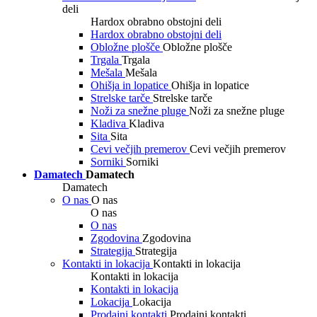
deli
Hardox obrabno obstojni deli
Hardox obrabno obstojni deli
Obložne plošče
Obložne plošče
Trgala
Trgala
Mešala
Mešala
Ohišja in lopatice
Ohišja in lopatice
Strelske tarče
Strelske tarče
Noži za snežne pluge
Noži za snežne pluge
Kladiva
Kladiva
Sita
Sita
Cevi večjih premerov
Cevi večjih premerov
Sorniki
Sorniki
Damatech
Damatech
Damatech
O nas
O nas
O nas
O nas
Zgodovina
Zgodovina
Strategija
Strategija
Kontakti in lokacija
Kontakti in lokacija
Kontakti in lokacija
Kontakti in lokacija
Lokacija
Lokacija
Prodajni kontakti
Prodajni kontakti