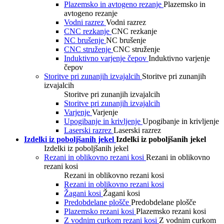
Plazemsko in avtogeno rezanje
Plazemsko in
avtogeno rezanje
Vodni razrez
Vodni razrez
CNC rezkanje
CNC rezkanje
NC brušenje
NC brušenje
CNC struženje
CNC struženje
Induktivno varjenje čepov
Induktivno varjenje
čepov
Storitve pri zunanjih izvajalcih
Storitve pri zunanjih
izvajalcih
Storitve pri zunanjih izvajalcih
Storitve pri zunanjih izvajalcih
Varjenje
Varjenje
Upogibanje in krivljenje
Upogibanje in krivljenje
Laserski razrez
Laserski razrez
Izdelki iz poboljšanih jekel
Izdelki iz poboljšanih jekel
Izdelki iz poboljšanih jekel
Rezani in oblikovno rezani kosi
Rezani in oblikovno
rezani kosi
Rezani in oblikovno rezani kosi
Rezani in oblikovno rezani kosi
Žagani kosi
Žagani kosi
Predobdelane plošče
Predobdelane plošče
Plazemsko rezani kosi
Plazemsko rezani kosi
Z vodnim curkom rezani kosi
Z vodnim curkom