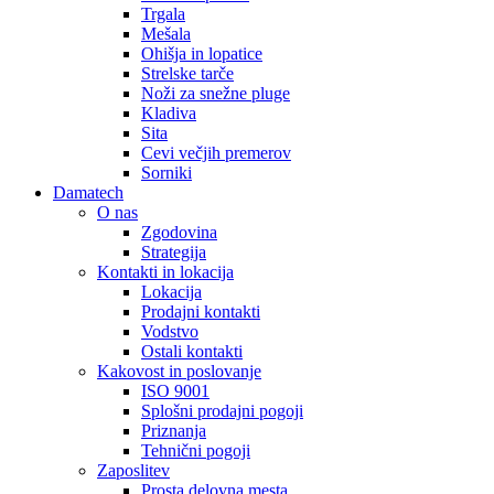
Trgala
Mešala
Ohišja in lopatice
Strelske tarče
Noži za snežne pluge
Kladiva
Sita
Cevi večjih premerov
Sorniki
Damatech
O nas
Zgodovina
Strategija
Kontakti in lokacija
Lokacija
Prodajni kontakti
Vodstvo
Ostali kontakti
Kakovost in poslovanje
ISO 9001
Splošni prodajni pogoji
Priznanja
Tehnični pogoji
Zaposlitev
Prosta delovna mesta