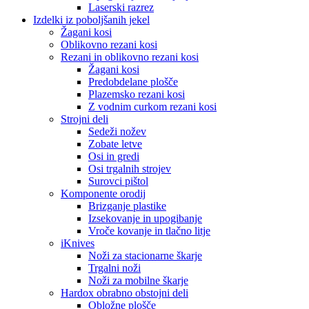
Laserski razrez
Izdelki iz poboljšanih jekel
Žagani kosi
Oblikovno rezani kosi
Rezani in oblikovno rezani kosi
Žagani kosi
Predobdelane plošče
Plazemsko rezani kosi
Z vodnim curkom rezani kosi
Strojni deli
Sedeži nožev
Zobate letve
Osi in gredi
Osi trgalnih strojev
Surovci pištol
Komponente orodij
Brizganje plastike
Izsekovanje in upogibanje
Vroče kovanje in tlačno litje
iKnives
Noži za stacionarne škarje
Trgalni noži
Noži za mobilne škarje
Hardox obrabno obstojni deli
Obložne plošče