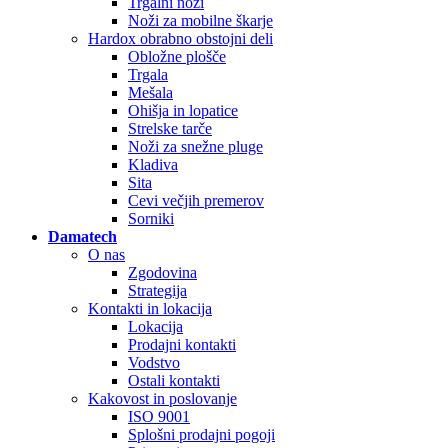
Trgalni noži
Noži za mobilne škarje
Hardox obrabno obstojni deli
Obložne plošče
Trgala
Mešala
Ohišja in lopatice
Strelske tarče
Noži za snežne pluge
Kladiva
Sita
Cevi večjih premerov
Sorniki
Damatech
O nas
Zgodovina
Strategija
Kontakti in lokacija
Lokacija
Prodajni kontakti
Vodstvo
Ostali kontakti
Kakovost in poslovanje
ISO 9001
Splošni prodajni pogoji