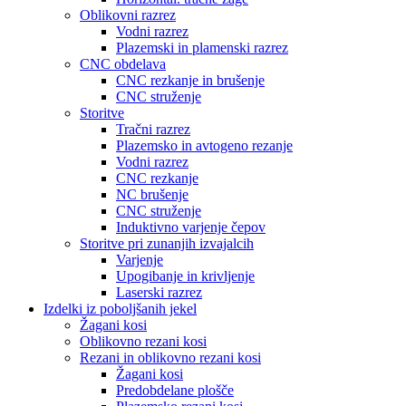
Oblikovni razrez
Vodni razrez
Plazemski in plamenski razrez
CNC obdelava
CNC rezkanje in brušenje
CNC struženje
Storitve
Tračni razrez
Plazemsko in avtogeno rezanje
Vodni razrez
CNC rezkanje
NC brušenje
CNC struženje
Induktivno varjenje čepov
Storitve pri zunanjih izvajalcih
Varjenje
Upogibanje in krivljenje
Laserski razrez
Izdelki iz poboljšanih jekel
Žagani kosi
Oblikovno rezani kosi
Rezani in oblikovno rezani kosi
Žagani kosi
Predobdelane plošče