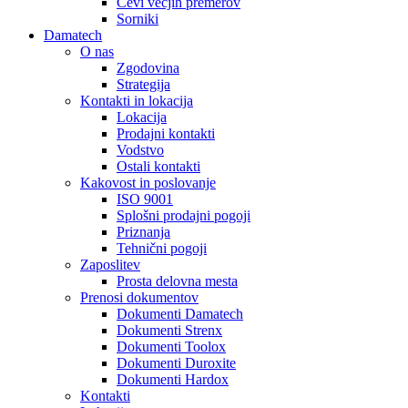
Cevi večjih premerov
Sorniki
Damatech
O nas
Zgodovina
Strategija
Kontakti in lokacija
Lokacija
Prodajni kontakti
Vodstvo
Ostali kontakti
Kakovost in poslovanje
ISO 9001
Splošni prodajni pogoji
Priznanja
Tehnični pogoji
Zaposlitev
Prosta delovna mesta
Prenosi dokumentov
Dokumenti Damatech
Dokumenti Strenx
Dokumenti Toolox
Dokumenti Duroxite
Dokumenti Hardox
Kontakti