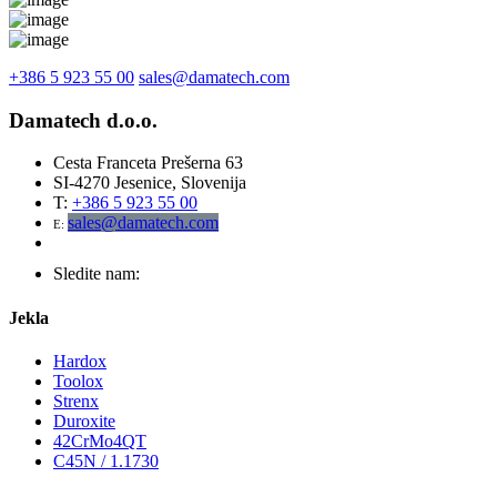
+386 5 923 55 00
sales@damatech.com
Damatech d.o.o.
Cesta Franceta Prešerna 63
SI-4270 Jesenice, Slovenija
T:
+386 5 923 55 00
sales@damatech.com
E:
Sledite nam:
Jekla
Hardox
Toolox
Strenx
Duroxite
42CrMo4QT
C45N / 1.1730