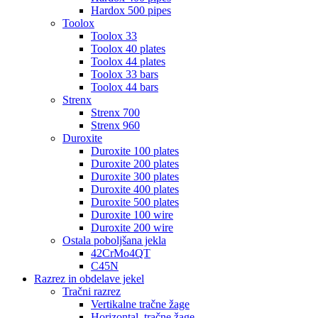
Hardox 500 pipes
Toolox
Toolox 33
Toolox 40 plates
Toolox 44 plates
Toolox 33 bars
Toolox 44 bars
Strenx
Strenx 700
Strenx 960
Duroxite
Duroxite 100 plates
Duroxite 200 plates
Duroxite 300 plates
Duroxite 400 plates
Duroxite 500 plates
Duroxite 100 wire
Duroxite 200 wire
Ostala poboljšana jekla
42CrMo4QT
C45N
Razrez in obdelave jekel
Tračni razrez
Vertikalne tračne žage
Horizontal. tračne žage