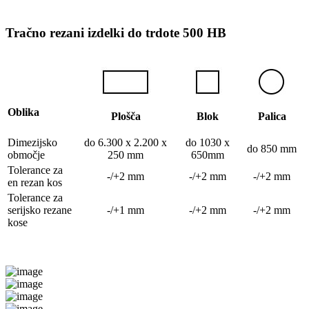
Tračno rezani izdelki do trdote 500 HB
Oblika
Plošča
Blok
Palica
Dimezijsko
do 6.300 x 2.200 x
do 1030 x
do 850 mm
območje
250 mm
650mm
Tolerance za
-/+2 mm
-/+2 mm
-/+2 mm
en rezan kos
Tolerance za
serijsko rezane
-/+1 mm
-/+2 mm
-/+2 mm
kose