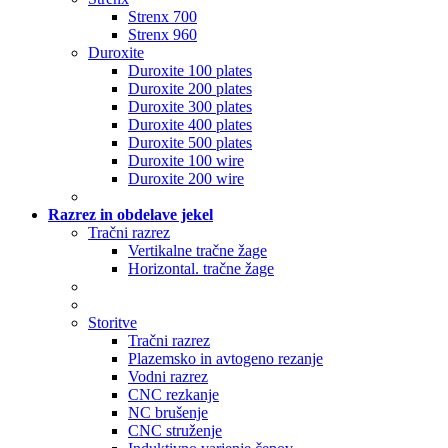
Strenx 700
Strenx 960
Duroxite
Duroxite 100 plates
Duroxite 200 plates
Duroxite 300 plates
Duroxite 400 plates
Duroxite 500 plates
Duroxite 100 wire
Duroxite 200 wire
Razrez in obdelave jekel
Tračni razrez
Vertikalne tračne žage
Horizontal. tračne žage
Storitve
Tračni razrez
Plazemsko in avtogeno rezanje
Vodni razrez
CNC rezkanje
NC brušenje
CNC struženje