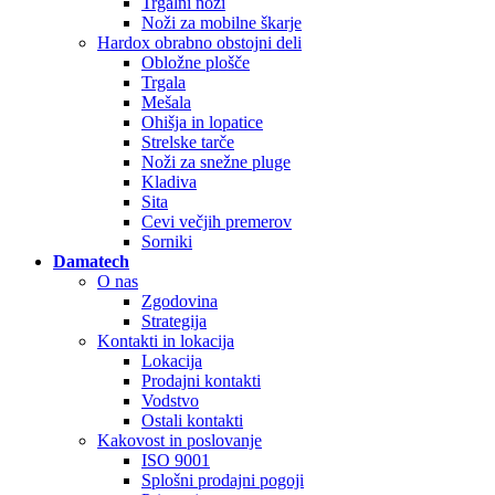
Trgalni noži
Noži za mobilne škarje
Hardox obrabno obstojni deli
Obložne plošče
Trgala
Mešala
Ohišja in lopatice
Strelske tarče
Noži za snežne pluge
Kladiva
Sita
Cevi večjih premerov
Sorniki
Damatech
O nas
Zgodovina
Strategija
Kontakti in lokacija
Lokacija
Prodajni kontakti
Vodstvo
Ostali kontakti
Kakovost in poslovanje
ISO 9001
Splošni prodajni pogoji