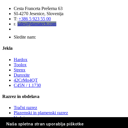
Cesta Franceta Prešerna 63
SI-4270 Jesenice, Slovenija
T:
+386 5 923 55 00
sales@damatech.com
E:
Sledite nam:
Jekla
Hardox
Toolox
Strenx
Duroxite
42CrMo4QT
C45N / 1.1730
Razrez in obdelava
Tračni razrez
Plazemski in plamenski razrez
Vodni razrez
CNC rezkanje in brušenje
Naša spletna stran uporablja piškotke