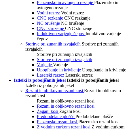
Plazemsko in avtogeno rezanje
Plazemsko in
avtogeno rezanje
Vodni razrez
Vodni razrez
CNC rezkanje
CNC rezkanje
NC brušenje
NC brušenje
CNC struženje
CNC struženje
Induktivno varjenje čepov
Induktivno varjenje
čepov
Storitve pri zunanjih izvajalcih
Storitve pri zunanjih
izvajalcih
Storitve pri zunanjih izvajalcih
Storitve pri zunanjih izvajalcih
Varjenje
Varjenje
Upogibanje in krivljenje
Upogibanje in krivljenje
Laserski razrez
Laserski razrez
Izdelki iz poboljšanih jekel
Izdelki iz poboljšanih jekel
Izdelki iz poboljšanih jekel
Rezani in oblikovno rezani kosi
Rezani in oblikovno
rezani kosi
Rezani in oblikovno rezani kosi
Rezani in oblikovno rezani kosi
Žagani kosi
Žagani kosi
Predobdelane plošče
Predobdelane plošče
Plazemsko rezani kosi
Plazemsko rezani kosi
Z vodnim curkom rezani kosi
Z vodnim curkom