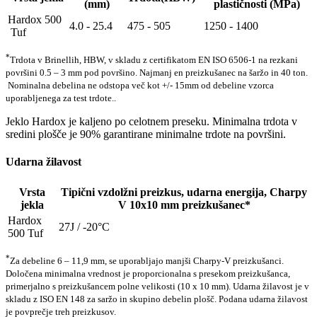
(mm)
plastičnosti (MPa)
Hardox 500
4.0 - 25.4
475 - 505
1250 - 1400
Tuf
*
Trdota v Brinellih, HBW, v skladu z certifikatom EN ISO 6506-1 na rezkani
površini 0.5 – 3 mm pod površino. Najmanj en preizkušanec na šaržo in 40 ton.
Nominalna debelina ne odstopa več kot +/- 15mm od debeline vzorca
uporabljenega za test trdote..
Jeklo Hardox je kaljeno po celotnem preseku. Minimalna trdota v
sredini plošče je 90% garantirane minimalne trdote na površini.
Udarna žilavost
Vrsta
Tipični vzdolžni preizkus, udarna energija, Charpy
jekla
V 10x10 mm preizkušanec*
Hardox
27J / -20°C
500 Tuf
*
Za debeline 6 – 11,9 mm, se uporabljajo manjši Charpy-V preizkušanci.
Določena minimalna vrednost je proporcionalna s presekom preizkušanca,
primerjalno s preizkušancem polne velikosti (10 x 10 mm). Udarna žilavost je v
skladu z ISO EN 148 za saržo in skupino debelin plošč. Podana udarna žilavost
je povprečje treh preizkusov.