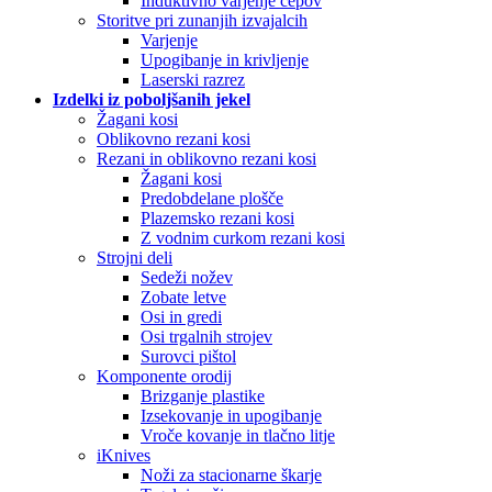
Induktivno varjenje čepov
Storitve pri zunanjih izvajalcih
Varjenje
Upogibanje in krivljenje
Laserski razrez
Izdelki iz poboljšanih jekel
Žagani kosi
Oblikovno rezani kosi
Rezani in oblikovno rezani kosi
Žagani kosi
Predobdelane plošče
Plazemsko rezani kosi
Z vodnim curkom rezani kosi
Strojni deli
Sedeži nožev
Zobate letve
Osi in gredi
Osi trgalnih strojev
Surovci pištol
Komponente orodij
Brizganje plastike
Izsekovanje in upogibanje
Vroče kovanje in tlačno litje
iKnives
Noži za stacionarne škarje