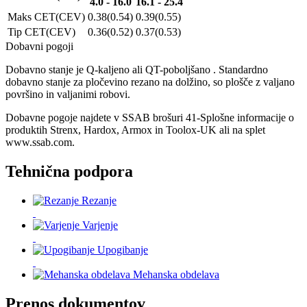
4.0 - 16.0
16.1 - 25.4
Maks CET(CEV)
0.38(0.54)
0.39(0.55)
Tip CET(CEV)
0.36(0.52)
0.37(0.53)
Dobavni pogoji
Dobavno stanje je Q-kaljeno ali QT-poboljšano . Standardno
dobavno stanje za pločevino rezano na dolžino, so plošče z valjano
površino in valjanimi robovi.
Dobavne pogoje najdete v SSAB brošuri 41-Splošne informacije o
produktih Strenx, Hardox, Armox in Toolox-UK ali na splet
www.ssab.com.
Tehnična podpora
Rezanje
Varjenje
Upogibanje
Mehanska obdelava
Prenos dokumentov