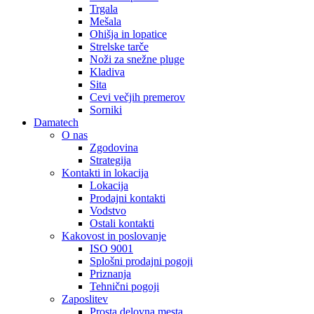
Trgala
Mešala
Ohišja in lopatice
Strelske tarče
Noži za snežne pluge
Kladiva
Sita
Cevi večjih premerov
Sorniki
Damatech
O nas
Zgodovina
Strategija
Kontakti in lokacija
Lokacija
Prodajni kontakti
Vodstvo
Ostali kontakti
Kakovost in poslovanje
ISO 9001
Splošni prodajni pogoji
Priznanja
Tehnični pogoji
Zaposlitev
Prosta delovna mesta