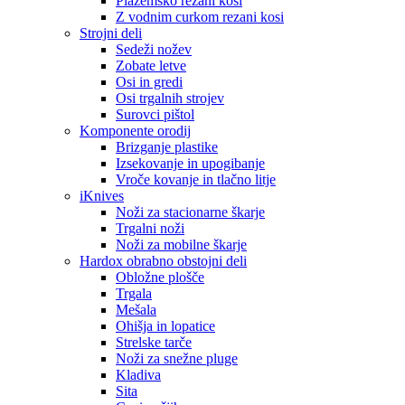
Plazemsko rezani kosi
Z vodnim curkom rezani kosi
Strojni deli
Sedeži nožev
Zobate letve
Osi in gredi
Osi trgalnih strojev
Surovci pištol
Komponente orodij
Brizganje plastike
Izsekovanje in upogibanje
Vroče kovanje in tlačno litje
iKnives
Noži za stacionarne škarje
Trgalni noži
Noži za mobilne škarje
Hardox obrabno obstojni deli
Obložne plošče
Trgala
Mešala
Ohišja in lopatice
Strelske tarče
Noži za snežne pluge
Kladiva
Sita