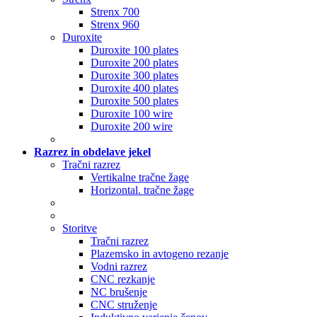
Strenx 700
Strenx 960
Duroxite
Duroxite 100 plates
Duroxite 200 plates
Duroxite 300 plates
Duroxite 400 plates
Duroxite 500 plates
Duroxite 100 wire
Duroxite 200 wire
Razrez in obdelave jekel
Tračni razrez
Vertikalne tračne žage
Horizontal. tračne žage
Storitve
Tračni razrez
Plazemsko in avtogeno rezanje
Vodni razrez
CNC rezkanje
NC brušenje
CNC struženje