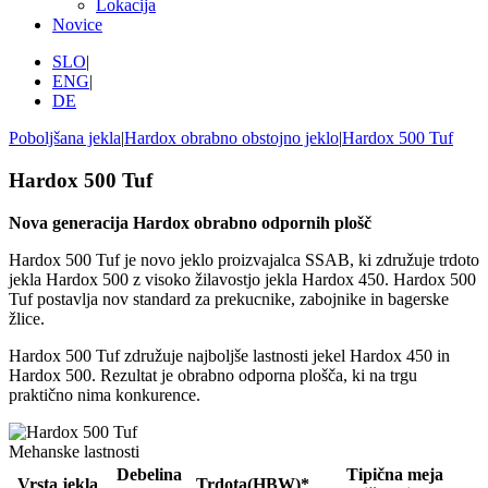
Lokacija
Novice
SLO
|
ENG
|
DE
Poboljšana jekla
|
Hardox obrabno obstojno jeklo
|
Hardox 500 Tuf
Hardox 500 Tuf
Nova generacija Hardox obrabno odpornih plošč
Hardox 500 Tuf je novo jeklo proizvajalca SSAB, ki združuje trdoto
jekla Hardox 500 z visoko žilavostjo jekla Hardox 450. Hardox 500
Tuf postavlja nov standard za prekucnike, zabojnike in bagerske
žlice.
Hardox 500 Tuf združuje najboljše lastnosti jekel Hardox 450 in
Hardox 500. Rezultat je obrabno odporna plošča, ki na trgu
praktično nima konkurence.
Mehanske lastnosti
Debelina
Tipična meja
Vrsta jekla
Trdota(HBW)*