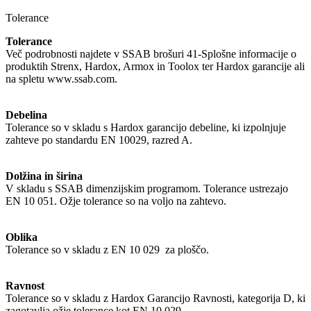
Tolerance
Tolerance
Več podrobnosti najdete v SSAB brošuri 41-Splošne informacije o
produktih Strenx, Hardox, Armox in Toolox ter Hardox garancije ali
na spletu www.ssab.com.
Debelina
Tolerance so v skladu s Hardox garancijo debeline, ki izpolnjuje
zahteve po standardu EN 10029, razred A.
Dolžina in širina
V skladu s SSAB dimenzijskim programom. Tolerance ustrezajo
EN 10 051. Ožje tolerance so na voljo na zahtevo.
Oblika
Tolerance so v skladu z EN 10 029 za ploščo.
Ravnost
Tolerance so v skladu z Hardox Garancijo Ravnosti, kategorija D, ki
zagotavlja ožje tolerance kot EN 10 029.