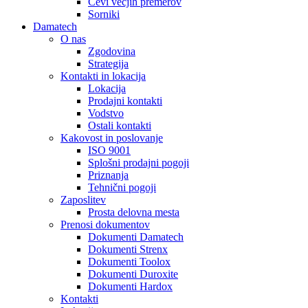
Cevi večjih premerov
Sorniki
Damatech
O nas
Zgodovina
Strategija
Kontakti in lokacija
Lokacija
Prodajni kontakti
Vodstvo
Ostali kontakti
Kakovost in poslovanje
ISO 9001
Splošni prodajni pogoji
Priznanja
Tehnični pogoji
Zaposlitev
Prosta delovna mesta
Prenosi dokumentov
Dokumenti Damatech
Dokumenti Strenx
Dokumenti Toolox
Dokumenti Duroxite
Dokumenti Hardox
Kontakti