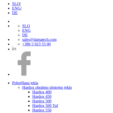
SLO
|
ENG
|
DE
SLO
ENG
DE
sales@damatech.com
+386 5 923 55 00
Poboljšana jekla
Hardox obrabno obstojno jeklo
Hardox 400
Hardox 450
Hardox 500
Hardox 500 Tuf
Hardox 550