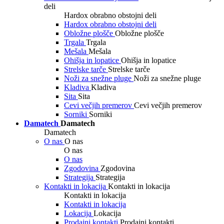
deli
Hardox obrabno obstojni deli
Hardox obrabno obstojni deli
Obložne plošče
Obložne plošče
Trgala
Trgala
Mešala
Mešala
Ohišja in lopatice
Ohišja in lopatice
Strelske tarče
Strelske tarče
Noži za snežne pluge
Noži za snežne pluge
Kladiva
Kladiva
Sita
Sita
Cevi večjih premerov
Cevi večjih premerov
Sorniki
Sorniki
Damatech
Damatech
Damatech
O nas
O nas
O nas
O nas
Zgodovina
Zgodovina
Strategija
Strategija
Kontakti in lokacija
Kontakti in lokacija
Kontakti in lokacija
Kontakti in lokacija
Lokacija
Lokacija
Prodajni kontakti
Prodajni kontakti