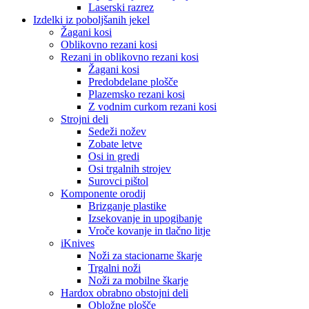
Laserski razrez
Izdelki iz poboljšanih jekel
Žagani kosi
Oblikovno rezani kosi
Rezani in oblikovno rezani kosi
Žagani kosi
Predobdelane plošče
Plazemsko rezani kosi
Z vodnim curkom rezani kosi
Strojni deli
Sedeži nožev
Zobate letve
Osi in gredi
Osi trgalnih strojev
Surovci pištol
Komponente orodij
Brizganje plastike
Izsekovanje in upogibanje
Vroče kovanje in tlačno litje
iKnives
Noži za stacionarne škarje
Trgalni noži
Noži za mobilne škarje
Hardox obrabno obstojni deli
Obložne plošče