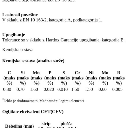
Lastnosti površine
V skladu z EN 10 163-2, kategorija A, podkategorija 1.
Upogibanje
Tolerance so v skladu z Hardox Garancijo upogibanja, kategorija E.
Kemijska sestava
Kemijska sestava (analiza sarže)
C
Si
Mn
P
S
Cr
Ni
Mo
B
(maks
(maks
(maks
(maks
(maks
(maks
(maks
(maks
(maks
%)
%)
%)
%)
%)
%)
%)
%)
%)
0.30
0.70
1.60
0.020
0.010
1.50
1.50
0.60
0.005
*
Jeklo je drobnozrnato. Mednarodni legirni elementi.
Ogljikov ekvivalent CET(CEV)
strip
plošča
Debelina (mm)