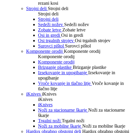
rezani kosi
Strojni deli
Strojni deli
Strojni deli
Strojni deli
Sedeži nožev
Sedeži nožev
Zobate letve
Zobate letve
Osi in gredi
Osi in gredi
Osi trgalnih strojev
Osi trgalnih strojev
Surovci pištol
Surovci pištol
Komponente orodij
Komponente orodij
Komponente orodij
Komponente orodij
Brizganje plastike
Brizganje plastike
Izsekovanje in upogibanje
Izsekovanje in
upogibanje
Vroče kovanje in tlačno litje
Vroče kovanje in
tlačno litje
iKnives
iKnives
iKnives
iKnives
Noži za stacionarne škarje
Noži za stacionarne
škarje
Trgalni noži
Trgalni noži
Noži za mobilne škarje
Noži za mobilne škarje
Hardox obrabno obstojni deli
Hardox obrabno obstojni