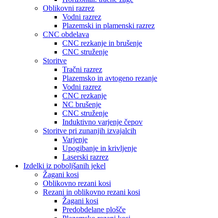
Oblikovni razrez
Vodni razrez
Plazemski in plamenski razrez
CNC obdelava
CNC rezkanje in brušenje
CNC struženje
Storitve
Tračni razrez
Plazemsko in avtogeno rezanje
Vodni razrez
CNC rezkanje
NC brušenje
CNC struženje
Induktivno varjenje čepov
Storitve pri zunanjih izvajalcih
Varjenje
Upogibanje in krivljenje
Laserski razrez
Izdelki iz poboljšanih jekel
Žagani kosi
Oblikovno rezani kosi
Rezani in oblikovno rezani kosi
Žagani kosi
Predobdelane plošče