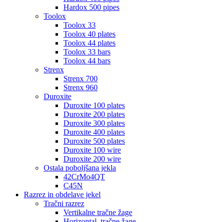
Hardox 500 pipes
Toolox
Toolox 33
Toolox 40 plates
Toolox 44 plates
Toolox 33 bars
Toolox 44 bars
Strenx
Strenx 700
Strenx 960
Duroxite
Duroxite 100 plates
Duroxite 200 plates
Duroxite 300 plates
Duroxite 400 plates
Duroxite 500 plates
Duroxite 100 wire
Duroxite 200 wire
Ostala poboljšana jekla
42CrMo4QT
C45N
Razrez in obdelave jekel
Tračni razrez
Vertikalne tračne žage
Horizontal. tračne žage