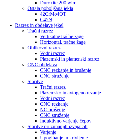
Duroxite 200 wire
Ostala poboljšana jekla
42CrMo4QT
C45N
Razrez in obdelave jekel
Tračni razrez
Vertikalne tračne žage
Horizontal. tračne žage
Oblikovni razrez
Vodni razrez
Plazemski in plamenski razrez
CNC obdelava
CNC rezkanje in brušenje
CNC struženje
Storitve
Tračni razrez
Plazemsko in avtogeno rezanje
Vodni razrez
CNC rezkanje
NC brušenje
CNC struženje
Induktivno varjenje čepov
Storitve pri zunanjih izvajalcih
Varjenje
Upogibanje in krivljenje