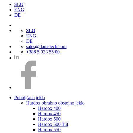
SLO
|
ENG
|
DE
SLO
ENG
DE
sales@damatech.com
+386 5 923 55 00
Poboljšana jekla
Hardox obrabno obstojno jeklo
Hardox 400
Hardox 450
Hardox 500
Hardox 500 Tuf
Hardox 550