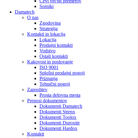
Cevi večjih premerov
Sorniki
Damatech
O nas
Zgodovina
Strategija
Kontakti in lokacija
Lokacija
Prodajni kontakti
Vodstvo
Ostali kontakti
Kakovost in poslovanje
ISO 9001
Splošni prodajni pogoji
Priznanja
Tehnični pogoji
Zaposlitev
Prosta delovna mesta
Prenosi dokumentov
Dokumenti Damatech
Dokumenti Strenx
Dokumenti Toolox
Dokumenti Duroxite
Dokumenti Hardox
Kontakti