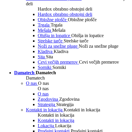
deli
Hardox obrabno obstojni deli
Hardox obrabno obstojni deli
Obložne plošče
Obložne plošče
Trgala
Trgala
Mešala
Mešala
Ohišja in lopatice
Ohišja in lopatice
Strelske tarče
Strelske tarče
Noži za snežne pluge
Noži za snežne pluge
Kladiva
Kladiva
Sita
Sita
Cevi večjih premerov
Cevi večjih premerov
Sorniki
Sorniki
Damatech
Damatech
Damatech
O nas
O nas
O nas
O nas
Zgodovina
Zgodovina
Strategija
Strategija
Kontakti in lokacija
Kontakti in lokacija
Kontakti in lokacija
Kontakti in lokacija
Lokacija
Lokacija
Prodajni kontakti
Prodajni kontakti