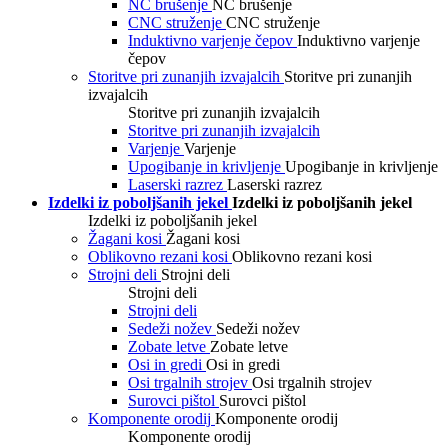
NC brušenje
NC brušenje
CNC struženje
CNC struženje
Induktivno varjenje čepov
Induktivno varjenje
čepov
Storitve pri zunanjih izvajalcih
Storitve pri zunanjih
izvajalcih
Storitve pri zunanjih izvajalcih
Storitve pri zunanjih izvajalcih
Varjenje
Varjenje
Upogibanje in krivljenje
Upogibanje in krivljenje
Laserski razrez
Laserski razrez
Izdelki iz poboljšanih jekel
Izdelki iz poboljšanih jekel
Izdelki iz poboljšanih jekel
Žagani kosi
Žagani kosi
Oblikovno rezani kosi
Oblikovno rezani kosi
Strojni deli
Strojni deli
Strojni deli
Strojni deli
Sedeži nožev
Sedeži nožev
Zobate letve
Zobate letve
Osi in gredi
Osi in gredi
Osi trgalnih strojev
Osi trgalnih strojev
Surovci pištol
Surovci pištol
Komponente orodij
Komponente orodij
Komponente orodij