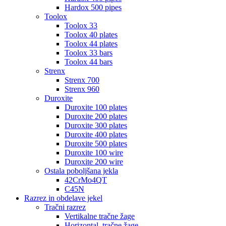
Hardox 500 pipes
Toolox
Toolox 33
Toolox 40 plates
Toolox 44 plates
Toolox 33 bars
Toolox 44 bars
Strenx
Strenx 700
Strenx 960
Duroxite
Duroxite 100 plates
Duroxite 200 plates
Duroxite 300 plates
Duroxite 400 plates
Duroxite 500 plates
Duroxite 100 wire
Duroxite 200 wire
Ostala poboljšana jekla
42CrMo4QT
C45N
Razrez in obdelave jekel
Tračni razrez
Vertikalne tračne žage
Horizontal. tračne žage