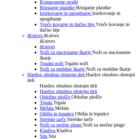
Komponente orodij
Brizganje plastike
Brizganje plastike
Izsekovanje in upogibanje
Izsekovanje in
upogibanje
Vroče kovanje in tlačno litje
Vroče kovanje in
tlačno litje
iKnives
iKnives
iKnives
iKnives
Noži za stacionarne škarje
Noži za stacionarne
škarje
Trgalni noži
Trgalni noži
Noži za mobilne škarje
Noži za mobilne škarje
Hardox obrabno obstojni deli
Hardox obrabno obstojni
deli
Hardox obrabno obstojni deli
Hardox obrabno obstojni deli
Obložne plošče
Obložne plošče
Trgala
Trgala
Mešala
Mešala
Ohišja in lopatice
Ohišja in lopatice
Strelske tarče
Strelske tarče
Noži za snežne pluge
Noži za snežne pluge
Kladiva
Kladiva
Sita
Sita