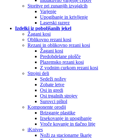
Induktivno varjenje čepov
Storitve pri zunanjih izvajalcih
Varjenje
Upogibanje in krivljenje
Laserski razrez
Izdelki iz poboljšanih jekel
Žagani kosi
Oblikovno rezani kosi
Rezani in oblikovno rezani kosi
Žagani kosi
Predobdelane plošče
Plazemsko rezani kosi
Z vodnim curkom rezani kosi
Strojni deli
Sedeži nožev
Zobate letve
Osi in gredi
Osi trgalnih strojev
Surovci pištol
Komponente orodij
Brizganje plastike
Izsekovanje in upogibanje
Vroče kovanje in tlačno litje
iKnives
Noži za stacionarne škarje