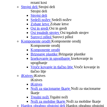
rezani kosi
Strojni deli
Strojni deli
Strojni deli
Strojni deli
Sedeži nožev
Sedeži nožev
Zobate letve
Zobate letve
Osi in gredi
Osi in gredi
Osi trgalnih strojev
Osi trgalnih strojev
Surovci pištol
Surovci pištol
Komponente orodij
Komponente orodij
Komponente orodij
Komponente orodij
Brizganje plastike
Brizganje plastike
Izsekovanje in upogibanje
Izsekovanje in
upogibanje
Vroče kovanje in tlačno litje
Vroče kovanje in
tlačno litje
iKnives
iKnives
iKnives
iKnives
Noži za stacionarne škarje
Noži za stacionarne
škarje
Trgalni noži
Trgalni noži
Noži za mobilne škarje
Noži za mobilne škarje
Hardox obrabno obstojni deli
Hardox obrabno obstojni