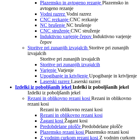
Plazemsko in avtogeno rezanje
Plazemsko in
avtogeno rezanje
Vodni razrez
Vodni razrez
CNC rezkanje
CNC rezkanje
NC brušenje
NC brušenje
CNC struženje
CNC struženje
Induktivno varjenje čepov
Induktivno varjenje
čepov
Storitve pri zunanjih izvajalcih
Storitve pri zunanjih
izvajalcih
Storitve pri zunanjih izvajalcih
Storitve pri zunanjih izvajalcih
Varjenje
Varjenje
Upogibanje in krivljenje
Upogibanje in krivljenje
Laserski razrez
Laserski razrez
Izdelki iz poboljšanih jekel
Izdelki iz poboljšanih jekel
Izdelki iz poboljšanih jekel
Rezani in oblikovno rezani kosi
Rezani in oblikovno
rezani kosi
Rezani in oblikovno rezani kosi
Rezani in oblikovno rezani kosi
Žagani kosi
Žagani kosi
Predobdelane plošče
Predobdelane plošče
Plazemsko rezani kosi
Plazemsko rezani kosi
Z vodnim curkom rezani kosi
Z vodnim curkom