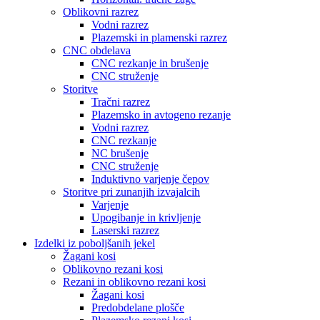
Oblikovni razrez
Vodni razrez
Plazemski in plamenski razrez
CNC obdelava
CNC rezkanje in brušenje
CNC struženje
Storitve
Tračni razrez
Plazemsko in avtogeno rezanje
Vodni razrez
CNC rezkanje
NC brušenje
CNC struženje
Induktivno varjenje čepov
Storitve pri zunanjih izvajalcih
Varjenje
Upogibanje in krivljenje
Laserski razrez
Izdelki iz poboljšanih jekel
Žagani kosi
Oblikovno rezani kosi
Rezani in oblikovno rezani kosi
Žagani kosi
Predobdelane plošče