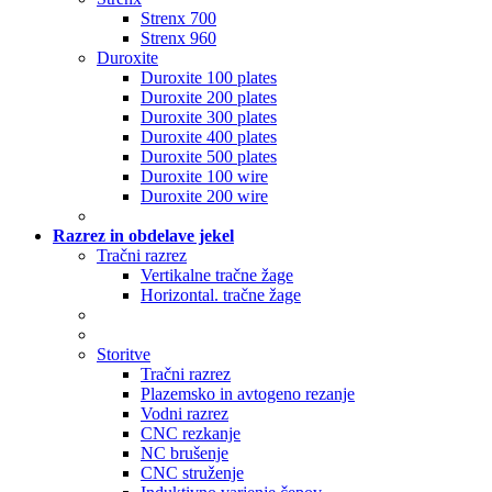
Strenx 700
Strenx 960
Duroxite
Duroxite 100 plates
Duroxite 200 plates
Duroxite 300 plates
Duroxite 400 plates
Duroxite 500 plates
Duroxite 100 wire
Duroxite 200 wire
Razrez in obdelave jekel
Tračni razrez
Vertikalne tračne žage
Horizontal. tračne žage
Storitve
Tračni razrez
Plazemsko in avtogeno rezanje
Vodni razrez
CNC rezkanje
NC brušenje
CNC struženje