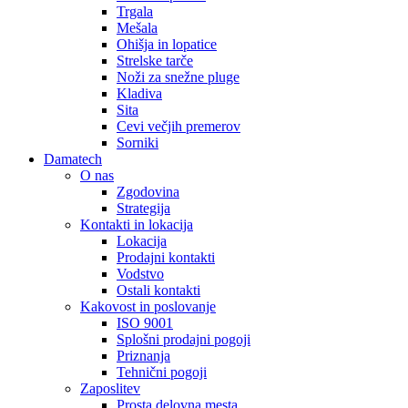
Trgala
Mešala
Ohišja in lopatice
Strelske tarče
Noži za snežne pluge
Kladiva
Sita
Cevi večjih premerov
Sorniki
Damatech
O nas
Zgodovina
Strategija
Kontakti in lokacija
Lokacija
Prodajni kontakti
Vodstvo
Ostali kontakti
Kakovost in poslovanje
ISO 9001
Splošni prodajni pogoji
Priznanja
Tehnični pogoji
Zaposlitev
Prosta delovna mesta