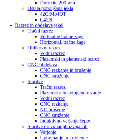
Duroxite 200 wire
Ostala poboljšana jekla
42CrMo4QT
C45N
Razrez in obdelave jekel
Tračni razrez
Vertikalne tračne žage
Horizontal. tračne žage
Oblikovni razrez
Vodni razrez
Plazemski in plamenski razrez
CNC obdelava
CNC rezkanje in brušenje
CNC struženje
Storitve
Tračni razrez
Plazemsko in avtogeno rezanje
Vodni razrez
CNC rezkanje
NC brušenje
CNC struženje
Induktivno varjenje čepov
Storitve pri zunanjih izvajalcih
Varjenje
Upogibanje in krivljenje