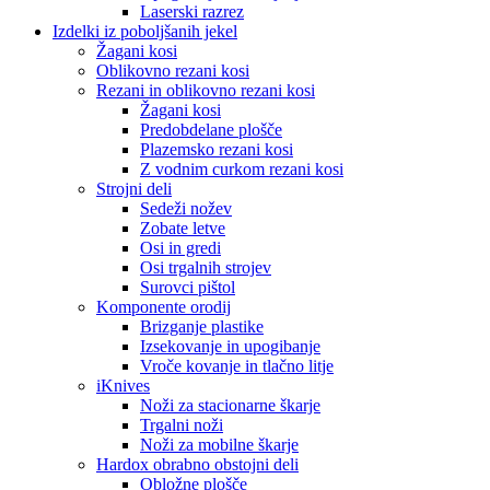
Laserski razrez
Izdelki iz poboljšanih jekel
Žagani kosi
Oblikovno rezani kosi
Rezani in oblikovno rezani kosi
Žagani kosi
Predobdelane plošče
Plazemsko rezani kosi
Z vodnim curkom rezani kosi
Strojni deli
Sedeži nožev
Zobate letve
Osi in gredi
Osi trgalnih strojev
Surovci pištol
Komponente orodij
Brizganje plastike
Izsekovanje in upogibanje
Vroče kovanje in tlačno litje
iKnives
Noži za stacionarne škarje
Trgalni noži
Noži za mobilne škarje
Hardox obrabno obstojni deli
Obložne plošče