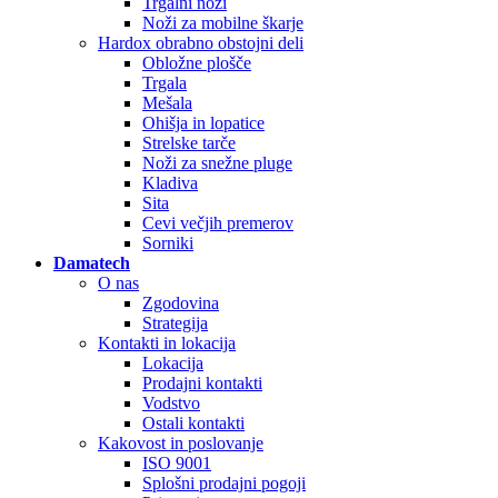
Trgalni noži
Noži za mobilne škarje
Hardox obrabno obstojni deli
Obložne plošče
Trgala
Mešala
Ohišja in lopatice
Strelske tarče
Noži za snežne pluge
Kladiva
Sita
Cevi večjih premerov
Sorniki
Damatech
O nas
Zgodovina
Strategija
Kontakti in lokacija
Lokacija
Prodajni kontakti
Vodstvo
Ostali kontakti
Kakovost in poslovanje
ISO 9001
Splošni prodajni pogoji