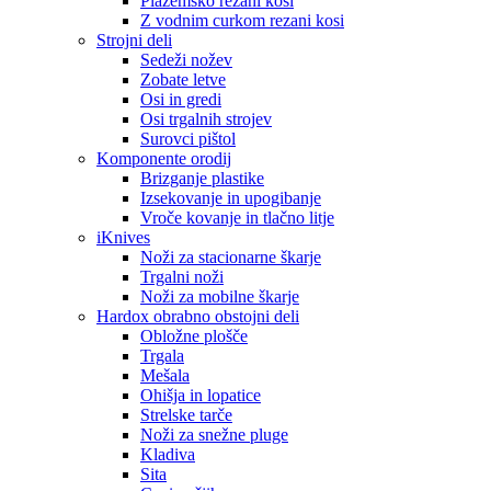
Plazemsko rezani kosi
Z vodnim curkom rezani kosi
Strojni deli
Sedeži nožev
Zobate letve
Osi in gredi
Osi trgalnih strojev
Surovci pištol
Komponente orodij
Brizganje plastike
Izsekovanje in upogibanje
Vroče kovanje in tlačno litje
iKnives
Noži za stacionarne škarje
Trgalni noži
Noži za mobilne škarje
Hardox obrabno obstojni deli
Obložne plošče
Trgala
Mešala
Ohišja in lopatice
Strelske tarče
Noži za snežne pluge
Kladiva
Sita